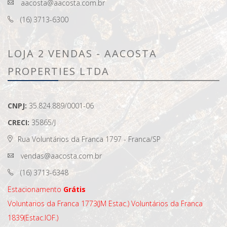
aacosta@aacosta.com.br
(16) 3713-6300
LOJA 2 VENDAS - AACOSTA
PROPERTIES LTDA
CNPJ:
35.824.889/0001-06
CRECI:
35865/J
Rua Voluntários da Franca 1797 - Franca/SP
vendas@aacosta.com.br
(16) 3713-6348
Estacionamento
Grátis
Voluntarios da Franca 1773(JM Estac.)
Voluntários da Franca
1839(Estac.IOF.)