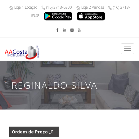
Loja 1 Locação
(16) 3713-6300
Loja 2 Vendas
(16) 3713-
6348
Toggl
navig
REGINALDO SILVA
Ordem de Preço