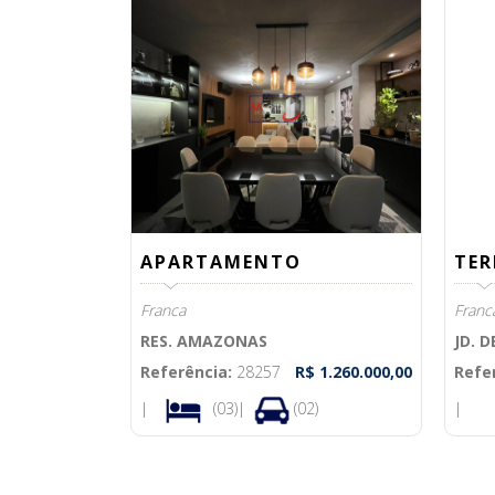
APARTAMENTO
TER
Franca
Franc
RES. AMAZONAS
JD. 
Referência:
28257
R$ 1.260.000,00
Refe
|
(03)|
(02)
|