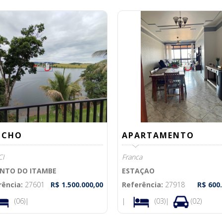
NCHO
APARTAMENTO
CI
Franca
NTO DO ITAMBE
ESTAÇAO
rência:
27601
R$ 1.500.000,00
Referência:
27918
R$ 600
(06)|
|
(03)|
(02)