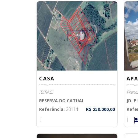
CASA
AP
IBIRACI
Franc
RESERVA DO CATUAI
JD. P
Referência:
28114
R$ 250.000,00
Refe
|
|