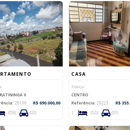
ARTAMENTO
CASA
a
Franca
IRATININGA II
CENTRO
rência:
28139
R$ 690.000,00
Referência:
28223
R$ 355
(03)|
(02)
|
(02)|
(01)