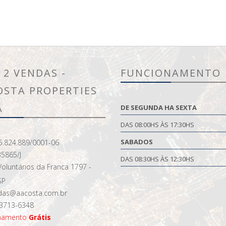
 2 VENDAS -
FUNCIONAMENTO
OSTA PROPERTIES
A
DE SEGUNDA HA SEXTA
DAS 08:00HS ÀS 17:30HS
SABADOS
5.824.889/0001-06
35865/J
DAS 08:30HS ÀS 12:30HS
oluntários da Franca 1797 -
SP
as@aacosta.com.br
 3713-6348
onamento
Grátis