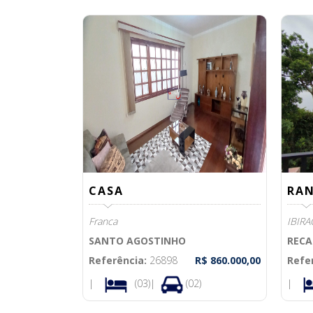
CASA
RA
Franca
IBIRA
SANTO AGOSTINHO
RECA
Referência:
26898
R$ 860.000,00
Refe
|
(03)|
(02)
|