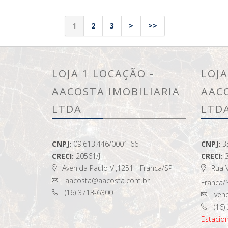
1
2
3
>
>>
LOJA 1 LOCAÇÃO -
LOJA
AACOSTA IMOBILIARIA
AAC
LTDA
LTD
CNPJ:
09.613.446/0001-66
CNPJ:
3
CRECI:
20561/J
CRECI:
Avenida Paulo VI,1251 - Franca/SP
Rua V
aacosta@aacosta.com.br
Franca/
(16) 3713-6300
vend
(16)
Estaci