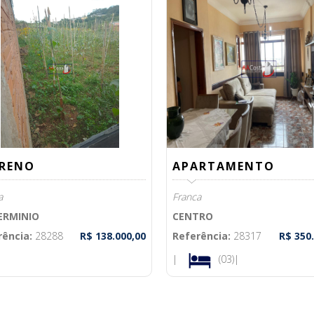
RENO
APARTAMENTO
a
Franca
DERMINIO
CENTRO
rência:
28288
R$ 138.000,00
Referência:
28317
R$ 350
|
(03)|