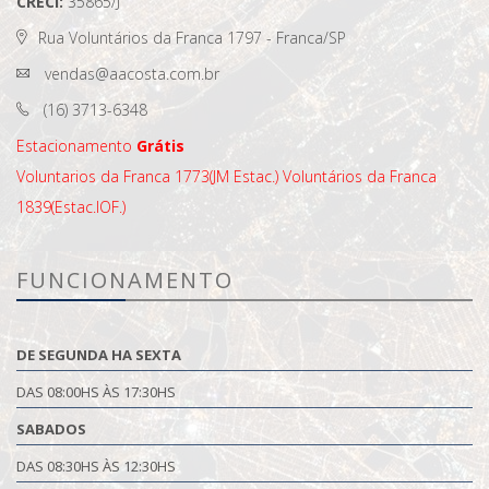
CRECI:
35865/J
Rua Voluntários da Franca 1797 - Franca/SP
vendas@aacosta.com.br
(16) 3713-6348
Estacionamento
Grátis
Voluntarios da Franca 1773(JM Estac.)
Voluntários da Franca
1839(Estac.IOF.)
FUNCIONAMENTO
DE SEGUNDA HA SEXTA
DAS 08:00HS ÀS 17:30HS
SABADOS
DAS 08:30HS ÀS 12:30HS