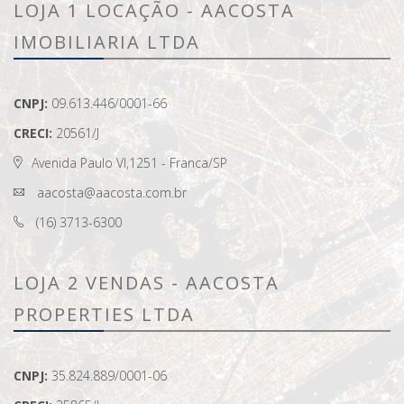
LOJA 1 LOCAÇÃO - AACOSTA
IMOBILIARIA LTDA
CNPJ:
09.613.446/0001-66
CRECI:
20561/J
Avenida Paulo VI,1251 - Franca/SP
aacosta@aacosta.com.br
(16) 3713-6300
LOJA 2 VENDAS - AACOSTA
PROPERTIES LTDA
CNPJ:
35.824.889/0001-06