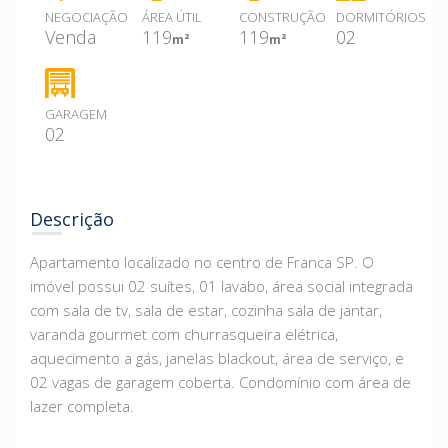
NEGOCIAÇÃO
ÁREA ÚTIL
CONSTRUÇÃO
DORMITÓRIOS
Venda
119
119
02
m²
m²
GARAGEM
02
Descrição
Apartamento localizado no centro de Franca SP. O
imóvel possui 02 suítes, 01 lavabo, área social integrada
com sala de tv, sala de estar, cozinha sala de jantar,
varanda gourmet com churrasqueira elétrica,
aquecimento a gás, janelas blackout, área de serviço, e
02 vagas de garagem coberta. Condomínio com área de
lazer completa.