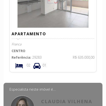
APARTAMENTO
Franca
CENTRO
Referência:
29283
R$ 635.000,00
02
01
Especialista neste imóvel é...
CLAUDIA VILHENA