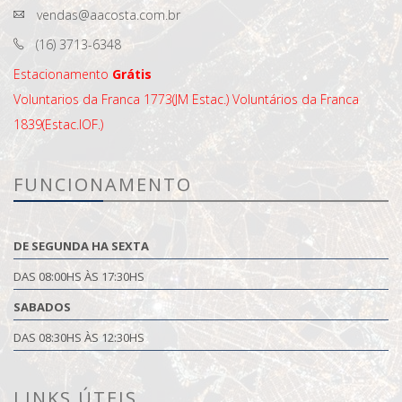
vendas@aacosta.com.br
(16) 3713-6348
Estacionamento
Grátis
Voluntarios da Franca 1773(JM Estac.)
Voluntários da Franca
1839(Estac.IOF.)
FUNCIONAMENTO
DE SEGUNDA HA SEXTA
DAS 08:00HS ÀS 17:30HS
SABADOS
DAS 08:30HS ÀS 12:30HS
LINKS ÚTEIS