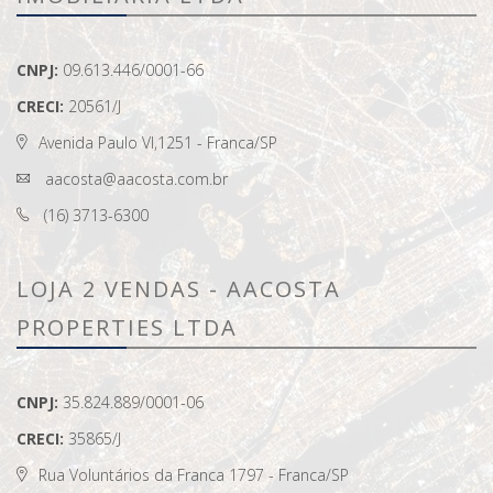
CNPJ:
09.613.446/0001-66
CRECI:
20561/J
Avenida Paulo VI,1251 - Franca/SP
aacosta@aacosta.com.br
(16) 3713-6300
LOJA 2 VENDAS - AACOSTA
PROPERTIES LTDA
CNPJ:
35.824.889/0001-06
CRECI:
35865/J
Rua Voluntários da Franca 1797 - Franca/SP