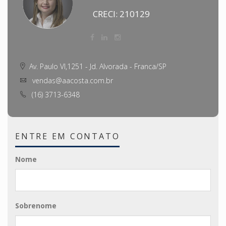
CRECI: 210129
Av. Paulo VI,1251 - Jd. Alvorada - Franca/SP
vendas@aacosta.com.br
(16) 3713-6348
ENTRE EM CONTATO
Nome
Sobrenome