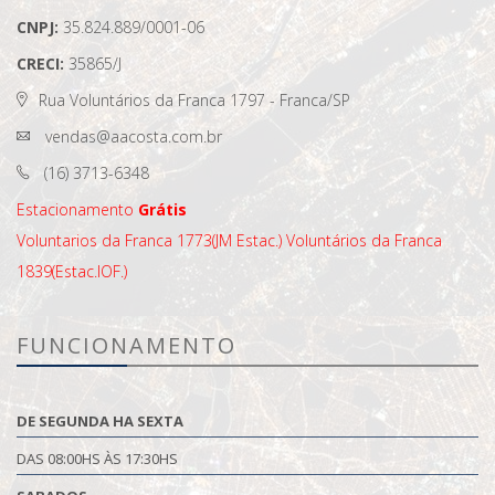
CNPJ:
35.824.889/0001-06
CRECI:
35865/J
Rua Voluntários da Franca 1797 - Franca/SP
vendas@aacosta.com.br
(16) 3713-6348
Estacionamento
Grátis
Voluntarios da Franca 1773(JM Estac.)
Voluntários da Franca
1839(Estac.IOF.)
FUNCIONAMENTO
DE SEGUNDA HA SEXTA
DAS 08:00HS ÀS 17:30HS