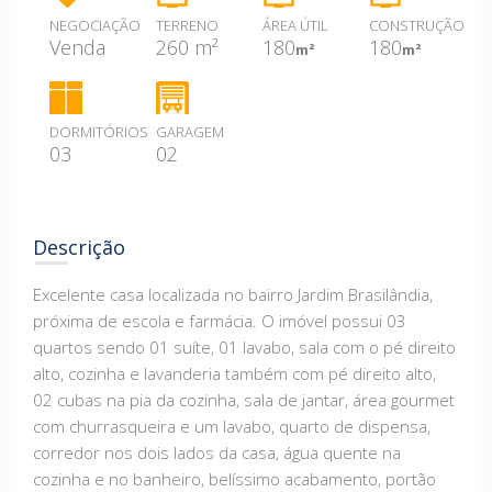
NEGOCIAÇÃO
TERRENO
ÁREA ÚTIL
CONSTRUÇÃO
Venda
260 m²
180
180
m²
m²
DORMITÓRIOS
GARAGEM
03
02
Descrição
Excelente casa localizada no bairro Jardim Brasilândia,
próxima de escola e farmácia. O imóvel possui 03
quartos sendo 01 suíte, 01 lavabo, sala com o pé direito
alto, cozinha e lavanderia também com pé direito alto,
02 cubas na pia da cozinha, sala de jantar, área gourmet
com churrasqueira e um lavabo, quarto de dispensa,
corredor nos dois lados da casa, água quente na
cozinha e no banheiro, belíssimo acabamento, portão