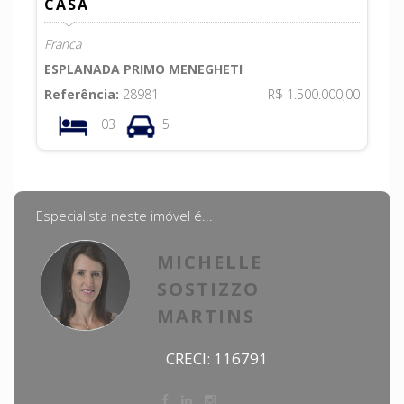
CASA
Franca
ESPLANADA PRIMO MENEGHETI
Referência:
28981
R$ 1.500.000,00
03
5
Especialista neste imóvel é...
MICHELLE
SOSTIZZO
MARTINS
CRECI: 116791