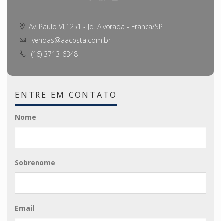
Av. Paulo VI,1251 - Jd. Alvorada - Franca/SP
vendas@aacosta.com.br
(16) 3713-6348
ENTRE EM CONTATO
Nome
Sobrenome
Email