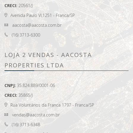
CRECI:
20561/J
Avenida Paulo VI,1251 - Franca/SP
aacosta@aacosta.com.br
(16) 3713-6300
LOJA 2 VENDAS - AACOSTA
PROPERTIES LTDA
CNPJ:
35.824.889/0001-06
CRECI:
35865/J
Rua Voluntários da Franca 1797 - Franca/SP
vendas@aacosta.com.br
(16) 3713-6348