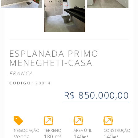
ESPLANADA PRIMO
MENEGHETI-CASA
FRANCA
CÓDIGO:
28814
R$ 850.000,00
NEGOCIAÇÃO
TERRENO
ÁREA ÚTIL
CONSTRUÇÃO
Venda
180 m²
140
140
m²
m²