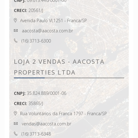
CNPJ:
09.613.446/0001-66
CRECI:
20561/J
Avenida Paulo VI,1251 - Franca/SP
aacosta@aacosta.com.br
(16) 3713-6300
LOJA 2 VENDAS - AACOSTA
PROPERTIES LTDA
CNPJ:
35.824.889/0001-06
CRECI:
35865/J
Rua Voluntários da Franca 1797 - Franca/SP
vendas@aacosta.com.br
(16) 3713-6348