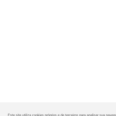
Este site utiliza cookies próprios e de terceiros para analisar sua nav