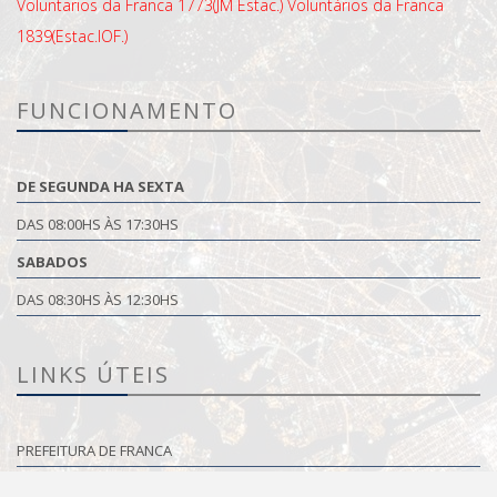
Voluntarios da Franca 1773(JM Estac.)
Voluntários da Franca
1839(Estac.IOF.)
FUNCIONAMENTO
DE SEGUNDA HA SEXTA
DAS 08:00HS ÀS 17:30HS
SABADOS
DAS 08:30HS ÀS 12:30HS
LINKS ÚTEIS
PREFEITURA DE FRANCA
1º CARTÓRIO DE IMÓVEIS