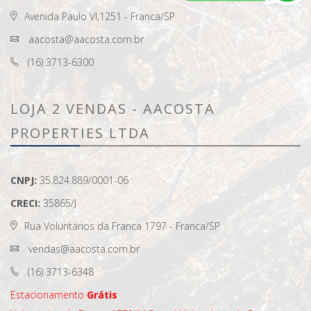
Avenida Paulo VI,1251 - Franca/SP
aacosta@aacosta.com.br
(16) 3713-6300
LOJA 2 VENDAS - AACOSTA
PROPERTIES LTDA
CNPJ:
35.824.889/0001-06
CRECI:
35865/J
Rua Voluntários da Franca 1797 - Franca/SP
vendas@aacosta.com.br
(16) 3713-6348
Estacionamento
Grátis