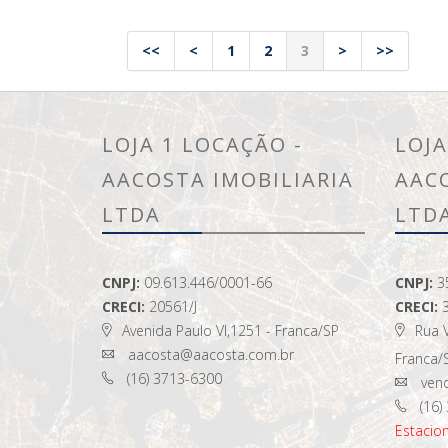
<<
<
1
2
3
>
>>
LOJA 1 LOCAÇÃO -
LOJA
AACOSTA IMOBILIARIA
AAC
LTDA
LTD
CNPJ:
09.613.446/0001-66
CNPJ:
3
CRECI:
20561/J
CRECI:
Avenida Paulo VI,1251 - Franca/SP
Rua V
aacosta@aacosta.com.br
Franca/
(16) 3713-6300
vend
(16)
Estaci