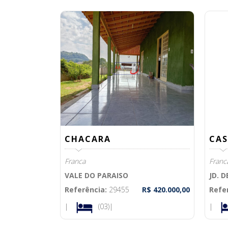
CHACARA
CAS
Franca
Franc
VALE DO PARAISO
JD. 
Referência:
29455
R$ 420.000,00
Refe
|
(03)|
|