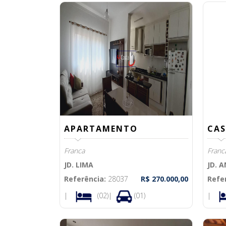
APARTAMENTO
CAS
Franca
Franc
JD. LIMA
JD. 
Referência:
28037
R$ 270.000,00
Refe
|
(02)|
(01)
|