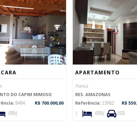
ACARA
APARTAMENTO
a
Franca
NTO DO CAPIM MIMOSO
RES. AMAZONAS
rência:
8484
R$ 700.000,00
Referência:
23962
R$ 550
(05)|
|
(03)|
(02)