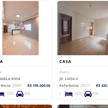
A
CASA
a
Franca
ANGELA ROSA
JD. LUIZA II
rência:
29497
R$ 395.000,00
Referência:
29511
R$ 425
(02)|
(02)
|
(02)|
(02)