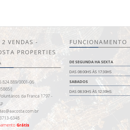
 2 VENDAS -
FUNCIONAMENTO
OSTA PROPERTIES
A
DE SEGUNDA HA SEXTA
DAS 08:00HS ÀS 17:30HS
SABADOS
5.824.889/0001-06
35865/J
DAS 08:30HS ÀS 12:30HS
oluntários da Franca 1797 -
SP
as@aacosta.com.br
 3713-6348
onamento
Grátis