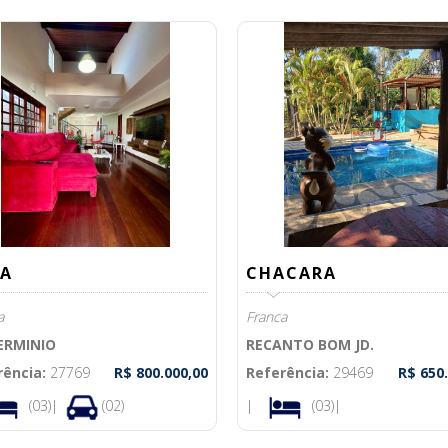
A
CHACARA
a
Franca
DERMINIO
RECANTO BOM JD.
rência:
27769
R$ 800.000,00
Referência:
29469
R$ 650
(03)|
(02)
|
(03)|