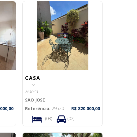
CASA
Franca
SAO JOSE
.000,00
Referência:
29520
R$ 820.000,00
|
(03)|
(02)