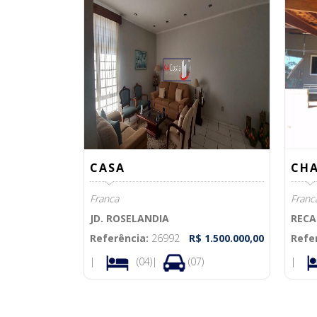
CASA
CH
Franca
Franc
JD. ROSELANDIA
RECA
Referência:
26992
R$ 1.500.000,00
Refe
|
(04)|
(07)
|