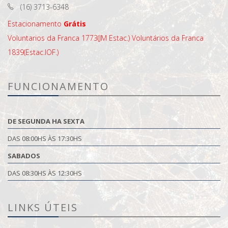
(16) 3713-6348
Estacionamento
Grátis
Voluntarios da Franca 1773(JM Estac.)
Voluntários da Franca
1839(Estac.IOF.)
FUNCIONAMENTO
DE SEGUNDA HA SEXTA
DAS 08:00HS ÀS 17:30HS
SABADOS
DAS 08:30HS ÀS 12:30HS
LINKS ÚTEIS