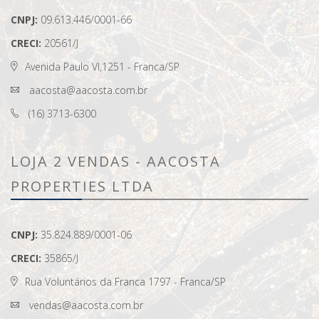
CNPJ:
09.613.446/0001-66
CRECI:
20561/J
Avenida Paulo VI,1251 - Franca/SP
aacosta@aacosta.com.br
(16) 3713-6300
LOJA 2 VENDAS - AACOSTA
PROPERTIES LTDA
CNPJ:
35.824.889/0001-06
CRECI:
35865/J
Rua Voluntários da Franca 1797 - Franca/SP
vendas@aacosta.com.br