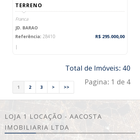
TERRENO
Franca
JD. BARAO
Referência:
28410
R$ 295.000,00
|
Total de Imóveis: 40
Pagina: 1 de 4
1
2
3
>
>>
LOJA 1 LOCAÇÃO - AACOSTA
IMOBILIARIA LTDA