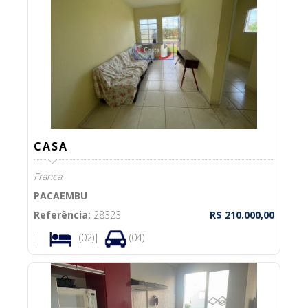
CASA
Franca
PACAEMBU
Referência:
28323
R$ 210.000,00
|
(02)|
(04)