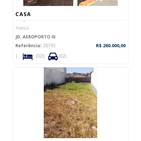
CASA
Franca
JD. AEROPORTO III
Referência:
28793
R$ 260.000,00
|
(02)|
(02)