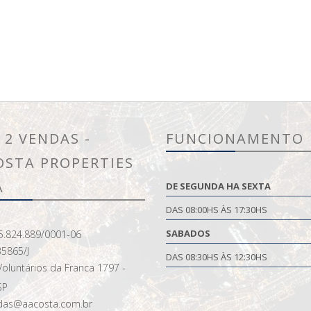
 2 VENDAS -
FUNCIONAMENTO
OSTA PROPERTIES
A
DE SEGUNDA HA SEXTA
DAS 08:00HS ÀS 17:30HS
SABADOS
5.824.889/0001-06
35865/J
DAS 08:30HS ÀS 12:30HS
oluntários da Franca 1797 -
SP
as@aacosta.com.br