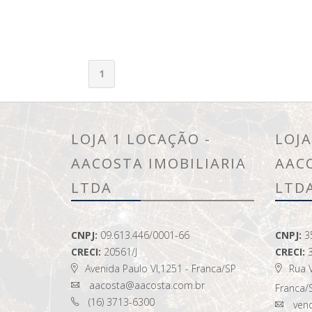
1
LOJA 1 LOCAÇÃO -
LOJA
AACOSTA IMOBILIARIA
AAC
LTDA
LTD
CNPJ:
09.613.446/0001-66
CNPJ:
3
CRECI:
20561/J
CRECI:
Avenida Paulo VI,1251 - Franca/SP
Rua V
aacosta@aacosta.com.br
Franca/
(16) 3713-6300
vend